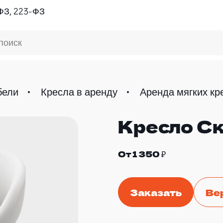
ФЗ, 223-ФЗ
поиск
бели
Кресла в аренду
Аренда мягких кр
Кресло С
От 1 350 ₽
Заказать
Ве