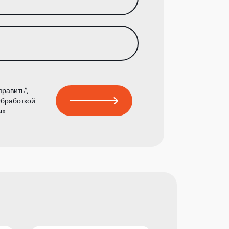
равить”,
бработкой
ых