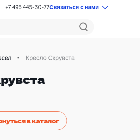
+7 495 445-30-77
Связаться с нами
есел
Кресло Скрувста
крувста
рнуться в каталог