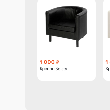
1 000
1
Кресло Solsta
Кр