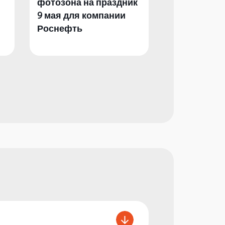
фотозона на праздник
фотозона и 
9 мая для компании
День Побед
Роснефть
компании Р