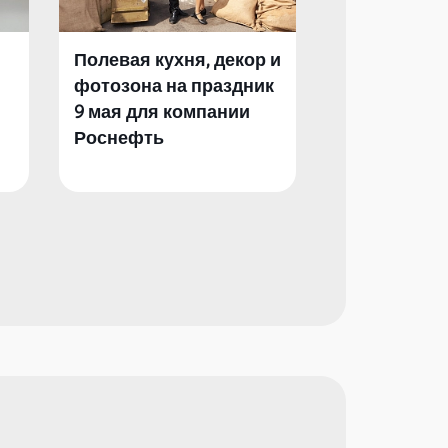
Полевая кухня, декор и
Полевая кух
фотозона на праздник
фотозона и 
9 мая для компании
День Побед
Роснефть
компании Р