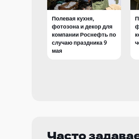
Полевая кухня,
П
фотозона и декор для
ф
компании Роснефть по
к
случаю праздника 9
ч
мая
Часто задава