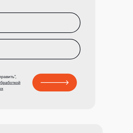
равить”,
бработкой
ых