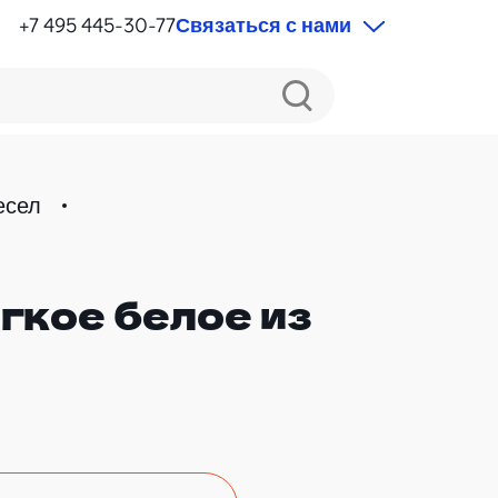
+7 495 445-30-77
Связаться с нами
есел
гкое белое из