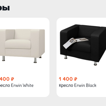
ры
 400
1 400
есло Erwin White
Кресло Erwin Black