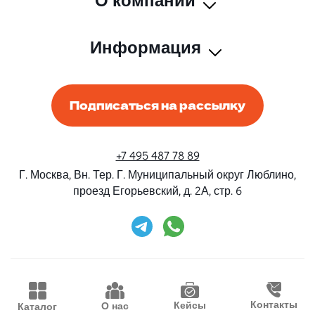
О компании
Информация
Подписаться на рассылку
+7 495 487 78 89
Г. Москва, Вн. Тер. Г. Муниципальный округ Люблино,
проезд Егорьевский, д. 2А, стр. 6
Rent-Beri ©2026 Все права защищены
Дизайн и разработка
Конструктивные решения
Контакты
Кейсы
О нас
Каталог
Продвижение
Waima