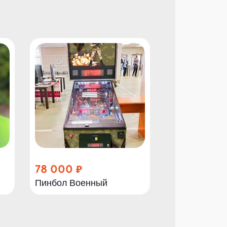
78 000
78 000
Пинбол Военный
Пинбол Мас