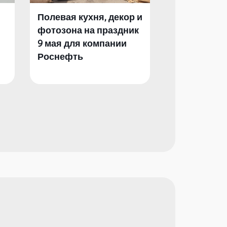
Полевая кухня, декор и
Полевая кух
фотозона на праздник
фотозона и 
9 мая для компании
День Побед
Роснефть
компании Р