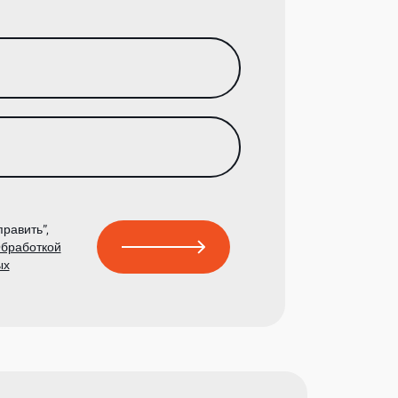
равить”,
бработкой
ых