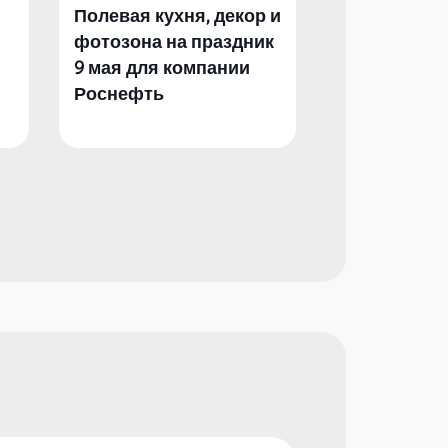
Полевая кухня, декор и
Полевая кух
фотозона на праздник
фотозона и 
9 мая для компании
День Побед
Роснефть
компании Р