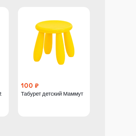
100
280
t
Табурет детский Маммут
Детский стул
Mammut роз