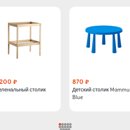
 200
870
еленальный столик
Детский столик Mammu
Blue