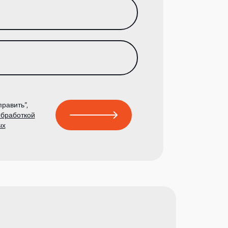
равить”,
бработкой
ых