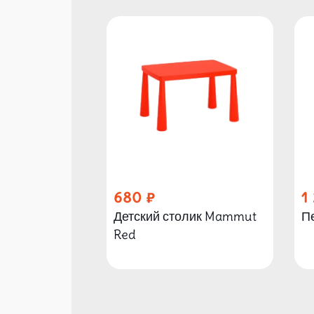
680
1
Детский столик Mammut
П
Red