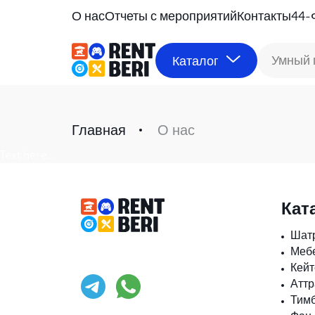
О нас
Отчеты с мероприятий
Контакты
44-
Умный 
Каталог
Главная
О нас
Text here....
Кат
Шат
Меб
Кейт
Атт
Тимб