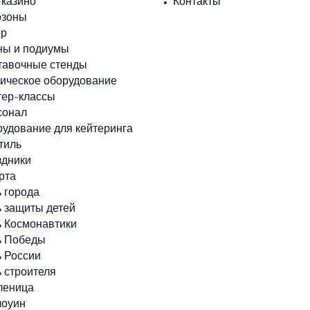
казино
Контакты
озоны
ор
ны и подиумы
тавочные стенды
ическое оборудование
ер-классы
сонал
удование для кейтеринга
тиль
здники
рта
 города
 защиты детей
 Космонавтики
ь Победы
 России
 строителя
леница
лоуин