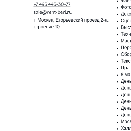
Фан-
+7 495 445-30-77
Фот
sale@rent-beri.ru
Дек
г. Москва, Егорьевский проезд 2-а,
Сце
строение 10
Выс
Техн
Маст
Пер
Обор
Текс
Пра
8 ма
День
День
День
Ден
День
День
Мас
Хэл