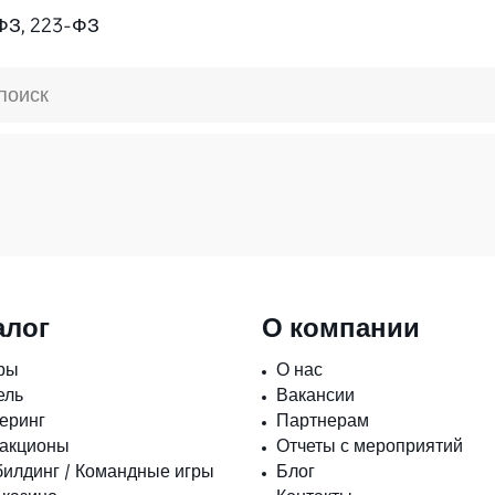
ФЗ, 223-ФЗ
поиск
алог
О компании
ры
О нас
ель
Вакансии
еринг
Партнерам
ракционы
Отчеты с мероприятий
илдинг / Командные игры
Блог