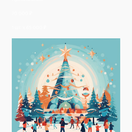
70 000
₽
1 шт. х
65 000
₽