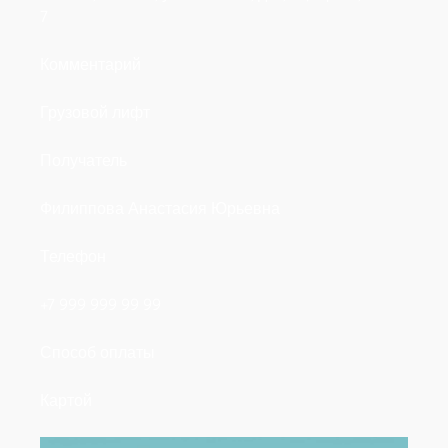
7
Комментарий
Грузовой лифт
Получатель
Филиппова Анастасия Юрьевна
Телефон
+7 999 999 99 99
Способ оплаты
Картой